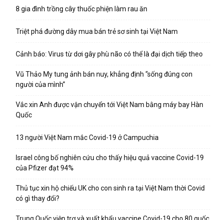
8 gia đình trồng cây thuốc phiện làm rau ăn
Triệt phá đường dây mua bán trẻ sơ sinh tại Việt Nam
Cảnh báo: Virus từ dơi gây phù não có thể là đại dịch tiếp theo
Vũ Thảo My tung ảnh bán nuy, khẳng định “sống đúng con
người của mình”
Vắc xin Anh được vận chuyển tới Việt Nam bằng máy bay Hàn
Quốc
13 người Việt Nam mắc Covid-19 ở Campuchia
Israel công bố nghiên cứu cho thấy hiệu quả vaccine Covid-19
của Pfizer đạt 94%
Thủ tục xin hộ chiếu UK cho con sinh ra tại Việt Nam thời Covid
có gì thay đổi?
Trung Quốc viện trợ và xuất khẩu vaccine Covid-19 cho 80 quốc