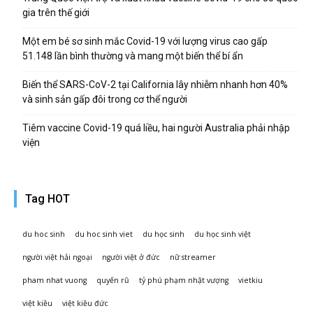
gia trên thế giới
Một em bé sơ sinh mắc Covid-19 với lượng virus cao gấp
51.148 lần bình thường và mang một biến thể bí ẩn
Biến thể SARS-CoV-2 tại California lây nhiễm nhanh hơn 40%
và sinh sản gấp đôi trong cơ thể người
Tiêm vaccine Covid-19 quá liều, hai người Australia phải nhập
viện
Tag HOT
du hoc sinh
du hoc sinh viet
du học sinh
du học sinh việt
người việt hải ngoại
người việt ở đức
nữ streamer
pham nhat vuong
quyến rũ
tỷ phú phạm nhật vượng
vietkiu
việt kiều
việt kiều đức