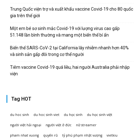
Trung Quốc viện trợ và xuất khẩu vaccine Covid-19 cho 80 quốc
gia trên thế giới
Một em bé sơ sinh mắc Covid-19 với lượng virus cao gấp
51.148 lần bình thường và mang một biến thể bí ẩn
Biến thể SARS-CoV-2 tại California lây nhiễm nhanh hơn 40%
và sinh sản gấp đôi trong cơ thể người
Tiêm vaccine Covid-19 quá liều, hai người Australia phải nhập
viện
Tag HOT
du hoc sinh
du hoc sinh viet
du học sinh
du học sinh việt
người việt hải ngoại
người việt ở đức
nữ streamer
pham nhat vuong
quyến rũ
tỷ phú phạm nhật vượng
vietkiu