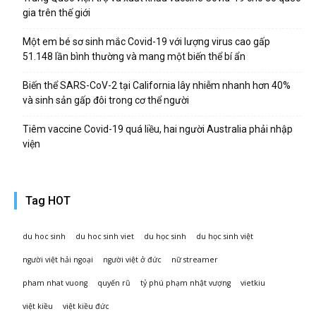
gia trên thế giới
Một em bé sơ sinh mắc Covid-19 với lượng virus cao gấp
51.148 lần bình thường và mang một biến thể bí ẩn
Biến thể SARS-CoV-2 tại California lây nhiễm nhanh hơn 40%
và sinh sản gấp đôi trong cơ thể người
Tiêm vaccine Covid-19 quá liều, hai người Australia phải nhập
viện
Tag HOT
du hoc sinh
du hoc sinh viet
du học sinh
du học sinh việt
người việt hải ngoại
người việt ở đức
nữ streamer
pham nhat vuong
quyến rũ
tỷ phú phạm nhật vượng
vietkiu
việt kiều
việt kiều đức