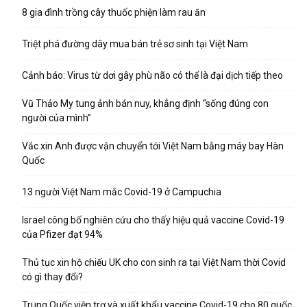
8 gia đình trồng cây thuốc phiện làm rau ăn
Triệt phá đường dây mua bán trẻ sơ sinh tại Việt Nam
Cảnh báo: Virus từ dơi gây phù não có thể là đại dịch tiếp theo
Vũ Thảo My tung ảnh bán nuy, khẳng định “sống đúng con
người của mình”
Vắc xin Anh được vận chuyển tới Việt Nam bằng máy bay Hàn
Quốc
13 người Việt Nam mắc Covid-19 ở Campuchia
Israel công bố nghiên cứu cho thấy hiệu quả vaccine Covid-19
của Pfizer đạt 94%
Thủ tục xin hộ chiếu UK cho con sinh ra tại Việt Nam thời Covid
có gì thay đổi?
Trung Quốc viện trợ và xuất khẩu vaccine Covid-19 cho 80 quốc