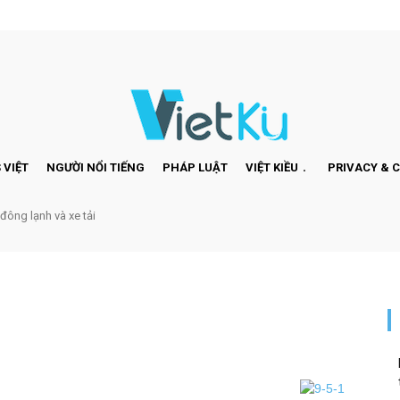
 VIỆT
NGƯỜI NỔI TIẾNG
PHÁP LUẬT
VIỆT KIỀU
PRIVACY & 
 đông lạnh và xe tải