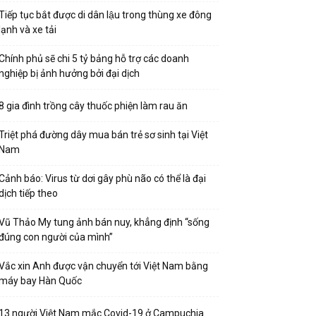
Tiếp tục bắt được di dân lậu trong thùng xe đông
lạnh và xe tải
Chính phủ sẽ chi 5 tỷ bảng hỗ trợ các doanh
nghiệp bị ảnh hưởng bởi đại dịch
8 gia đình trồng cây thuốc phiện làm rau ăn
Triệt phá đường dây mua bán trẻ sơ sinh tại Việt
Nam
Cảnh báo: Virus từ dơi gây phù não có thể là đại
dịch tiếp theo
Vũ Thảo My tung ảnh bán nuy, khẳng định “sống
đúng con người của mình”
Vắc xin Anh được vận chuyển tới Việt Nam bằng
máy bay Hàn Quốc
13 người Việt Nam mắc Covid-19 ở Campuchia