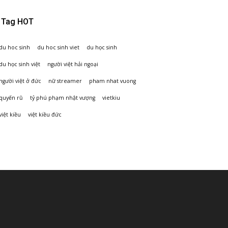
Tag HOT
du hoc sinh
du hoc sinh viet
du học sinh
du học sinh việt
người việt hải ngoại
người việt ở đức
nữ streamer
pham nhat vuong
quyến rũ
tỷ phú phạm nhật vượng
vietkiu
việt kiều
việt kiều đức