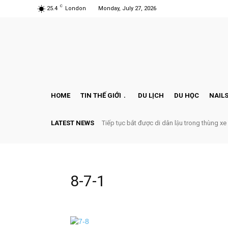
C
25.4
London
Monday, July 27, 2026
HOME
TIN THẾ GIỚI
DU LỊCH
DU HỌC
NAILS
LATEST NEWS
Tiếp tục bắt được di dân lậu trong thùng xe
8-7-1