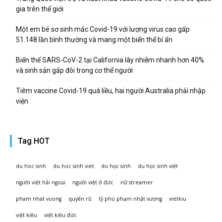
gia trên thế giới
Một em bé sơ sinh mắc Covid-19 với lượng virus cao gấp
51.148 lần bình thường và mang một biến thể bí ẩn
Biến thể SARS-CoV-2 tại California lây nhiễm nhanh hơn 40%
và sinh sản gấp đôi trong cơ thể người
Tiêm vaccine Covid-19 quá liều, hai người Australia phải nhập
viện
Tag HOT
du hoc sinh
du hoc sinh viet
du học sinh
du học sinh việt
người việt hải ngoại
người việt ở đức
nữ streamer
pham nhat vuong
quyến rũ
tỷ phú phạm nhật vượng
vietkiu
việt kiều
việt kiều đức