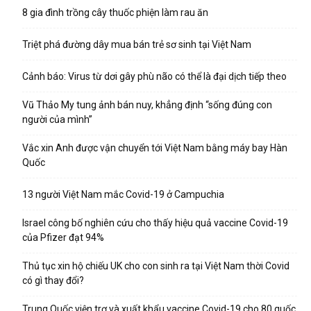
8 gia đình trồng cây thuốc phiện làm rau ăn
Triệt phá đường dây mua bán trẻ sơ sinh tại Việt Nam
Cảnh báo: Virus từ dơi gây phù não có thể là đại dịch tiếp theo
Vũ Thảo My tung ảnh bán nuy, khẳng định “sống đúng con
người của mình”
Vắc xin Anh được vận chuyển tới Việt Nam bằng máy bay Hàn
Quốc
13 người Việt Nam mắc Covid-19 ở Campuchia
Israel công bố nghiên cứu cho thấy hiệu quả vaccine Covid-19
của Pfizer đạt 94%
Thủ tục xin hộ chiếu UK cho con sinh ra tại Việt Nam thời Covid
có gì thay đổi?
Trung Quốc viện trợ và xuất khẩu vaccine Covid-19 cho 80 quốc