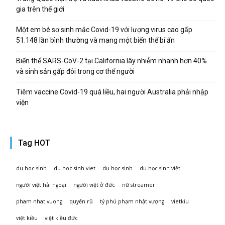
gia trên thế giới
Một em bé sơ sinh mắc Covid-19 với lượng virus cao gấp
51.148 lần bình thường và mang một biến thể bí ẩn
Biến thể SARS-CoV-2 tại California lây nhiễm nhanh hơn 40%
và sinh sản gấp đôi trong cơ thể người
Tiêm vaccine Covid-19 quá liều, hai người Australia phải nhập
viện
Tag HOT
du hoc sinh
du hoc sinh viet
du học sinh
du học sinh việt
người việt hải ngoại
người việt ở đức
nữ streamer
pham nhat vuong
quyến rũ
tỷ phú phạm nhật vượng
vietkiu
việt kiều
việt kiều đức