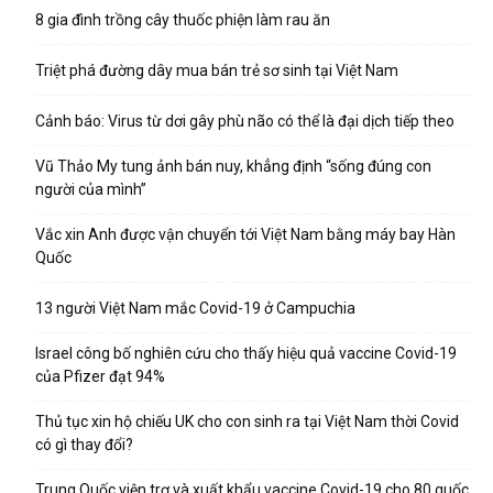
8 gia đình trồng cây thuốc phiện làm rau ăn
Triệt phá đường dây mua bán trẻ sơ sinh tại Việt Nam
Cảnh báo: Virus từ dơi gây phù não có thể là đại dịch tiếp theo
Vũ Thảo My tung ảnh bán nuy, khẳng định “sống đúng con
người của mình”
Vắc xin Anh được vận chuyển tới Việt Nam bằng máy bay Hàn
Quốc
13 người Việt Nam mắc Covid-19 ở Campuchia
Israel công bố nghiên cứu cho thấy hiệu quả vaccine Covid-19
của Pfizer đạt 94%
Thủ tục xin hộ chiếu UK cho con sinh ra tại Việt Nam thời Covid
có gì thay đổi?
Trung Quốc viện trợ và xuất khẩu vaccine Covid-19 cho 80 quốc