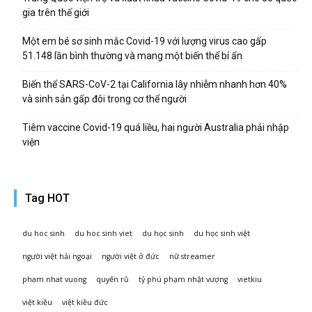
gia trên thế giới
Một em bé sơ sinh mắc Covid-19 với lượng virus cao gấp
51.148 lần bình thường và mang một biến thể bí ẩn
Biến thể SARS-CoV-2 tại California lây nhiễm nhanh hơn 40%
và sinh sản gấp đôi trong cơ thể người
Tiêm vaccine Covid-19 quá liều, hai người Australia phải nhập
viện
Tag HOT
du hoc sinh
du hoc sinh viet
du học sinh
du học sinh việt
người việt hải ngoại
người việt ở đức
nữ streamer
pham nhat vuong
quyến rũ
tỷ phú phạm nhật vượng
vietkiu
việt kiều
việt kiều đức