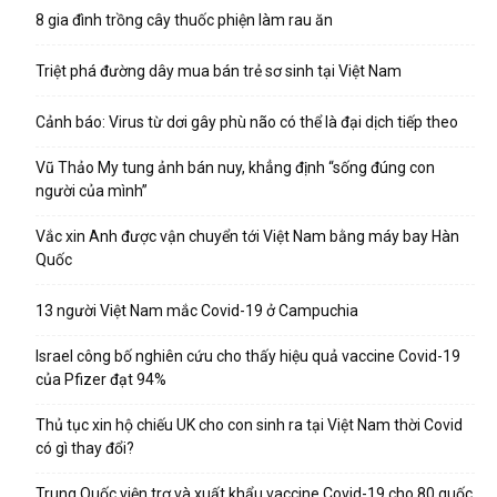
8 gia đình trồng cây thuốc phiện làm rau ăn
Triệt phá đường dây mua bán trẻ sơ sinh tại Việt Nam
Cảnh báo: Virus từ dơi gây phù não có thể là đại dịch tiếp theo
Vũ Thảo My tung ảnh bán nuy, khẳng định “sống đúng con
người của mình”
Vắc xin Anh được vận chuyển tới Việt Nam bằng máy bay Hàn
Quốc
13 người Việt Nam mắc Covid-19 ở Campuchia
Israel công bố nghiên cứu cho thấy hiệu quả vaccine Covid-19
của Pfizer đạt 94%
Thủ tục xin hộ chiếu UK cho con sinh ra tại Việt Nam thời Covid
có gì thay đổi?
Trung Quốc viện trợ và xuất khẩu vaccine Covid-19 cho 80 quốc