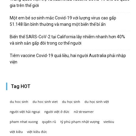
gia trên thế giới
Một em bé sơ sinh mắc Covid-19 với lượng virus cao gấp
51.148 lần bình thường và mang một biến thể bí ẩn
Biến thể SARS-CoV-2 tại California lây nhiễm nhanh hơn 40%
và sinh sản gấp đôi trong cơ thể người
Tiêm vaccine Covid-19 quá liều, hai người Australia phải nhập
viện
Tag HOT
du hoc sinh
du hoc sinh viet
du học sinh
du học sinh việt
người việt hải ngoại
người việt ở đức
nữ streamer
pham nhat vuong
quyến rũ
tỷ phú phạm nhật vượng
vietkiu
việt kiều
việt kiều đức