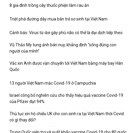
8 gia đình trồng cây thuốc phiện làm rau ăn
Triệt phá đường dây mua bán trẻ sơ sinh tại Việt Nam
Cảnh báo: Virus từ dơi gây phù não có thể là đại dịch tiếp theo
Vũ Thảo My tung ảnh bán nuy, khẳng định “sống đúng con
người của mình”
Vắc xin Anh được vận chuyển tới Việt Nam bằng máy bay Hàn
Quốc
13 người Việt Nam mắc Covid-19 ở Campuchia
Israel công bố nghiên cứu cho thấy hiệu quả vaccine Covid-19
của Pfizer đạt 94%
Thủ tục xin hộ chiếu UK cho con sinh ra tại Việt Nam thời Covid
có gì thay đổi?
Trung Quốc viện trợ và xuất khẩu vaccine Covid-19 cho 80 quốc