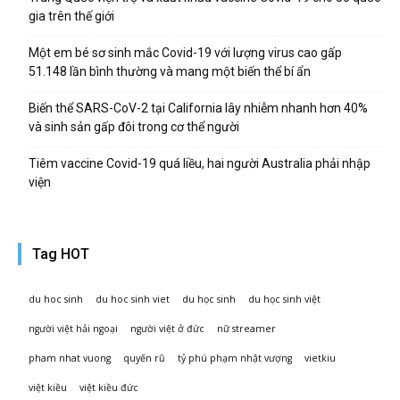
gia trên thế giới
Một em bé sơ sinh mắc Covid-19 với lượng virus cao gấp
51.148 lần bình thường và mang một biến thể bí ẩn
Biến thể SARS-CoV-2 tại California lây nhiễm nhanh hơn 40%
và sinh sản gấp đôi trong cơ thể người
Tiêm vaccine Covid-19 quá liều, hai người Australia phải nhập
viện
Tag HOT
du hoc sinh
du hoc sinh viet
du học sinh
du học sinh việt
người việt hải ngoại
người việt ở đức
nữ streamer
pham nhat vuong
quyến rũ
tỷ phú phạm nhật vượng
vietkiu
việt kiều
việt kiều đức