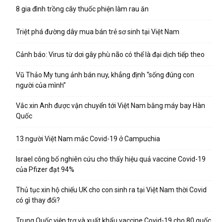
8 gia đình trồng cây thuốc phiện làm rau ăn
Triệt phá đường dây mua bán trẻ sơ sinh tại Việt Nam
Cảnh báo: Virus từ dơi gây phù não có thể là đại dịch tiếp theo
Vũ Thảo My tung ảnh bán nuy, khẳng định “sống đúng con
người của mình”
Vắc xin Anh được vận chuyển tới Việt Nam bằng máy bay Hàn
Quốc
13 người Việt Nam mắc Covid-19 ở Campuchia
Israel công bố nghiên cứu cho thấy hiệu quả vaccine Covid-19
của Pfizer đạt 94%
Thủ tục xin hộ chiếu UK cho con sinh ra tại Việt Nam thời Covid
có gì thay đổi?
Trung Quốc viện trợ và xuất khẩu vaccine Covid-19 cho 80 quốc