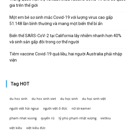
gia trên thế giới
Một em bé sơ sinh mắc Covid-19 với lượng virus cao gấp
51.148 lần bình thường và mang một biến thể bí ẩn
Biến thể SARS-CoV-2 tại California lây nhiễm nhanh hơn 40%
và sinh sản gấp đôi trong cơ thể người
Tiêm vaccine Covid-19 quá liều, hai người Australia phải nhập
viện
Tag HOT
du hoc sinh
du hoc sinh viet
du học sinh
du học sinh việt
người việt hải ngoại
người việt ở đức
nữ streamer
pham nhat vuong
quyến rũ
tỷ phú phạm nhật vượng
vietkiu
việt kiều
việt kiều đức