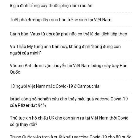
8 gia đình trồng cây thuốc phiện làm rau ăn
Triệt phá đường dây mua bán trẻ sơ sinh tại Việt Nam
Cảnh báo: Virus từ dơi gây phù não có thể là đại dịch tiếp theo
Vũ Thảo My tung ảnh bán nuy, khẳng định “sống đúng con
người của mình”
Vắc xin Anh được vận chuyển tới Việt Nam bằng máy bay Hàn
Quốc
13 người Việt Nam mắc Covid-19 ở Campuchia
Israel công bố nghiên cứu cho thấy hiệu quả vaccine Covid-19
của Pfizer đạt 94%
Thủ tục xin hộ chiếu UK cho con sinh ra tại Việt Nam thời Covid
có gì thay đổi?
Trung Quốc viện trợ và xuất khẩu vaccine Covid-19 cho 80 quốc