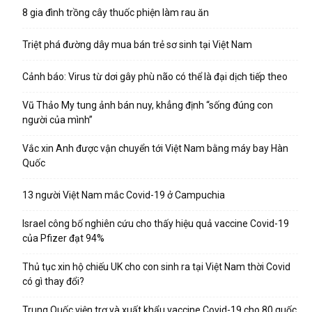
8 gia đình trồng cây thuốc phiện làm rau ăn
Triệt phá đường dây mua bán trẻ sơ sinh tại Việt Nam
Cảnh báo: Virus từ dơi gây phù não có thể là đại dịch tiếp theo
Vũ Thảo My tung ảnh bán nuy, khẳng định “sống đúng con
người của mình”
Vắc xin Anh được vận chuyển tới Việt Nam bằng máy bay Hàn
Quốc
13 người Việt Nam mắc Covid-19 ở Campuchia
Israel công bố nghiên cứu cho thấy hiệu quả vaccine Covid-19
của Pfizer đạt 94%
Thủ tục xin hộ chiếu UK cho con sinh ra tại Việt Nam thời Covid
có gì thay đổi?
Trung Quốc viện trợ và xuất khẩu vaccine Covid-19 cho 80 quốc