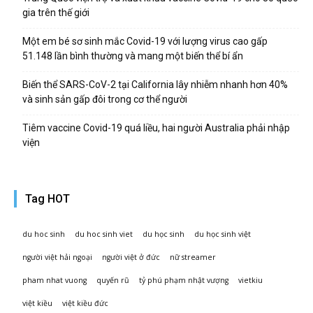
gia trên thế giới
Một em bé sơ sinh mắc Covid-19 với lượng virus cao gấp
51.148 lần bình thường và mang một biến thể bí ẩn
Biến thể SARS-CoV-2 tại California lây nhiễm nhanh hơn 40%
và sinh sản gấp đôi trong cơ thể người
Tiêm vaccine Covid-19 quá liều, hai người Australia phải nhập
viện
Tag HOT
du hoc sinh
du hoc sinh viet
du học sinh
du học sinh việt
người việt hải ngoại
người việt ở đức
nữ streamer
pham nhat vuong
quyến rũ
tỷ phú phạm nhật vượng
vietkiu
việt kiều
việt kiều đức