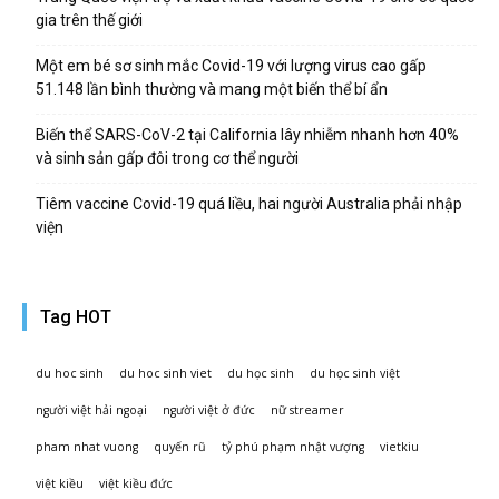
gia trên thế giới
Một em bé sơ sinh mắc Covid-19 với lượng virus cao gấp
51.148 lần bình thường và mang một biến thể bí ẩn
Biến thể SARS-CoV-2 tại California lây nhiễm nhanh hơn 40%
và sinh sản gấp đôi trong cơ thể người
Tiêm vaccine Covid-19 quá liều, hai người Australia phải nhập
viện
Tag HOT
du hoc sinh
du hoc sinh viet
du học sinh
du học sinh việt
người việt hải ngoại
người việt ở đức
nữ streamer
pham nhat vuong
quyến rũ
tỷ phú phạm nhật vượng
vietkiu
việt kiều
việt kiều đức