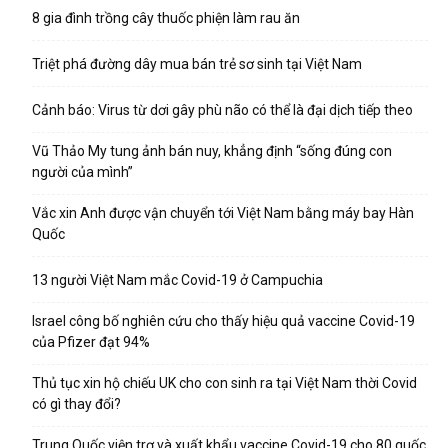
8 gia đình trồng cây thuốc phiện làm rau ăn
Triệt phá đường dây mua bán trẻ sơ sinh tại Việt Nam
Cảnh báo: Virus từ dơi gây phù não có thể là đại dịch tiếp theo
Vũ Thảo My tung ảnh bán nuy, khẳng định “sống đúng con
người của mình”
Vắc xin Anh được vận chuyển tới Việt Nam bằng máy bay Hàn
Quốc
13 người Việt Nam mắc Covid-19 ở Campuchia
Israel công bố nghiên cứu cho thấy hiệu quả vaccine Covid-19
của Pfizer đạt 94%
Thủ tục xin hộ chiếu UK cho con sinh ra tại Việt Nam thời Covid
có gì thay đổi?
Trung Quốc viện trợ và xuất khẩu vaccine Covid-19 cho 80 quốc