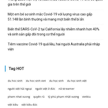
gia trên thế giới
Một em bé sơ sinh mắc Covid-19 với lượng virus cao gấp
51.148 lần bình thường và mang một biến thể bí ẩn
Biến thể SARS-CoV-2 tại California lây nhiễm nhanh hơn 40%
và sinh sản gấp đôi trong cơ thể người
Tiêm vaccine Covid-19 quá liều, hai người Australia phải nhập
viện
Tag HOT
du hoc sinh
du hoc sinh viet
du học sinh
du học sinh việt
người việt hải ngoại
người việt ở đức
nữ streamer
pham nhat vuong
quyến rũ
tỷ phú phạm nhật vượng
vietkiu
việt kiều
việt kiều đức