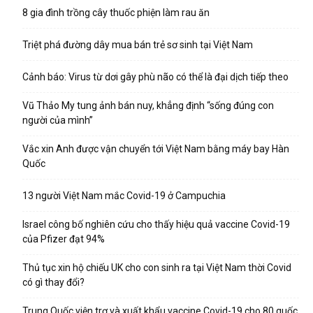
8 gia đình trồng cây thuốc phiện làm rau ăn
Triệt phá đường dây mua bán trẻ sơ sinh tại Việt Nam
Cảnh báo: Virus từ dơi gây phù não có thể là đại dịch tiếp theo
Vũ Thảo My tung ảnh bán nuy, khẳng định “sống đúng con
người của mình”
Vắc xin Anh được vận chuyển tới Việt Nam bằng máy bay Hàn
Quốc
13 người Việt Nam mắc Covid-19 ở Campuchia
Israel công bố nghiên cứu cho thấy hiệu quả vaccine Covid-19
của Pfizer đạt 94%
Thủ tục xin hộ chiếu UK cho con sinh ra tại Việt Nam thời Covid
có gì thay đổi?
Trung Quốc viện trợ và xuất khẩu vaccine Covid-19 cho 80 quốc