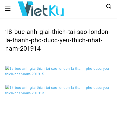
18-buc-anh-giai-thich-tai-sao-london-
la-thanh-pho-duoc-yeu-thich-nhat-
nam-201914
Bài
Mới
Phát
hiện
70.000