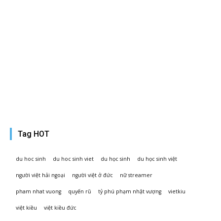
Tiêm
vaccine
Covid-19
quá liều,
hai
người
Australia
phải
nhập
viện
Tag HOT
du hoc sinh
du hoc sinh viet
du học sinh
du học sinh việt
người việt hải ngoại
người việt ở đức
nữ streamer
pham nhat vuong
quyến rũ
tỷ phú phạm nhật vượng
vietkiu
việt kiều
việt kiều đức