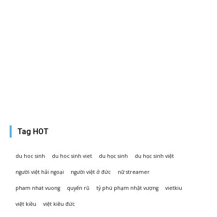
Tiêm
vaccine
Covid-19
quá liều,
hai
người
Australia
phải
nhập
viện
Tag HOT
du hoc sinh
du hoc sinh viet
du học sinh
du học sinh việt
người việt hải ngoại
người việt ở đức
nữ streamer
pham nhat vuong
quyến rũ
tỷ phú phạm nhật vượng
vietkiu
việt kiều
việt kiều đức