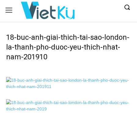
18-buc-anh-giai-thich-tai-sao-london-
la-thanh-pho-duoc-yeu-thich-nhat-
nam-201910
Bài
Mới
Phát
hiện
70.000