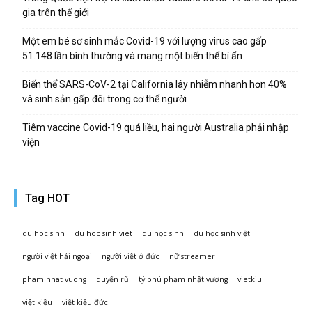
gia trên thế giới
Một em bé sơ sinh mắc Covid-19 với lượng virus cao gấp
51.148 lần bình thường và mang một biến thể bí ẩn
Biến thể SARS-CoV-2 tại California lây nhiễm nhanh hơn 40%
và sinh sản gấp đôi trong cơ thể người
Tiêm vaccine Covid-19 quá liều, hai người Australia phải nhập
viện
Tag HOT
du hoc sinh
du hoc sinh viet
du học sinh
du học sinh việt
người việt hải ngoại
người việt ở đức
nữ streamer
pham nhat vuong
quyến rũ
tỷ phú phạm nhật vượng
vietkiu
việt kiều
việt kiều đức