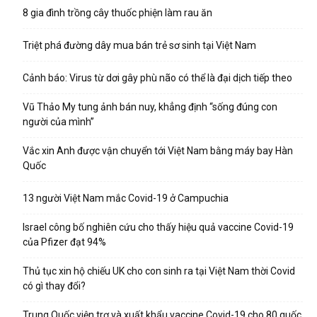
8 gia đình trồng cây thuốc phiện làm rau ăn
Triệt phá đường dây mua bán trẻ sơ sinh tại Việt Nam
Cảnh báo: Virus từ dơi gây phù não có thể là đại dịch tiếp theo
Vũ Thảo My tung ảnh bán nuy, khẳng định “sống đúng con
người của mình”
Vắc xin Anh được vận chuyển tới Việt Nam bằng máy bay Hàn
Quốc
13 người Việt Nam mắc Covid-19 ở Campuchia
Israel công bố nghiên cứu cho thấy hiệu quả vaccine Covid-19
của Pfizer đạt 94%
Thủ tục xin hộ chiếu UK cho con sinh ra tại Việt Nam thời Covid
có gì thay đổi?
Trung Quốc viện trợ và xuất khẩu vaccine Covid-19 cho 80 quốc