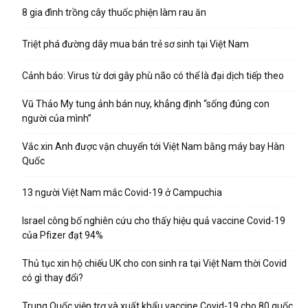
8 gia đình trồng cây thuốc phiện làm rau ăn
Triệt phá đường dây mua bán trẻ sơ sinh tại Việt Nam
Cảnh báo: Virus từ dơi gây phù não có thể là đại dịch tiếp theo
Vũ Thảo My tung ảnh bán nuy, khẳng định “sống đúng con
người của mình”
Vắc xin Anh được vận chuyển tới Việt Nam bằng máy bay Hàn
Quốc
13 người Việt Nam mắc Covid-19 ở Campuchia
Israel công bố nghiên cứu cho thấy hiệu quả vaccine Covid-19
của Pfizer đạt 94%
Thủ tục xin hộ chiếu UK cho con sinh ra tại Việt Nam thời Covid
có gì thay đổi?
Trung Quốc viện trợ và xuất khẩu vaccine Covid-19 cho 80 quốc