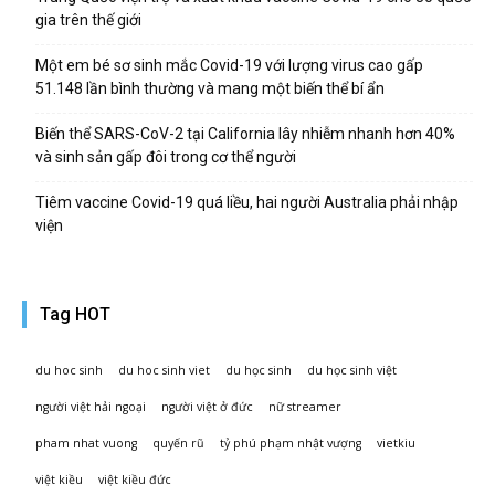
gia trên thế giới
Một em bé sơ sinh mắc Covid-19 với lượng virus cao gấp
51.148 lần bình thường và mang một biến thể bí ẩn
Biến thể SARS-CoV-2 tại California lây nhiễm nhanh hơn 40%
và sinh sản gấp đôi trong cơ thể người
Tiêm vaccine Covid-19 quá liều, hai người Australia phải nhập
viện
Tag HOT
du hoc sinh
du hoc sinh viet
du học sinh
du học sinh việt
người việt hải ngoại
người việt ở đức
nữ streamer
pham nhat vuong
quyến rũ
tỷ phú phạm nhật vượng
vietkiu
việt kiều
việt kiều đức