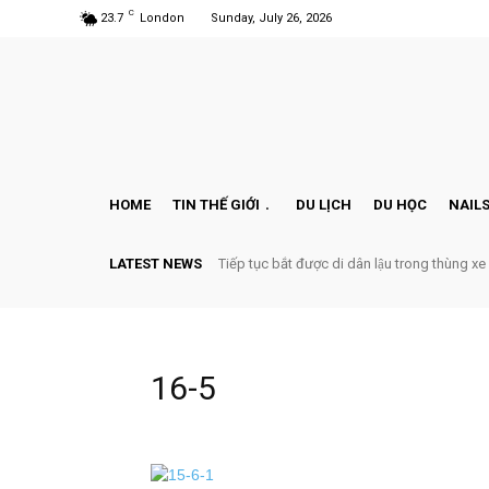
C
23.7
London
Sunday, July 26, 2026
HOME
TIN THẾ GIỚI
DU LỊCH
DU HỌC
NAILS
LATEST NEWS
Tiếp tục bắt được di dân lậu trong thùng xe
16-5