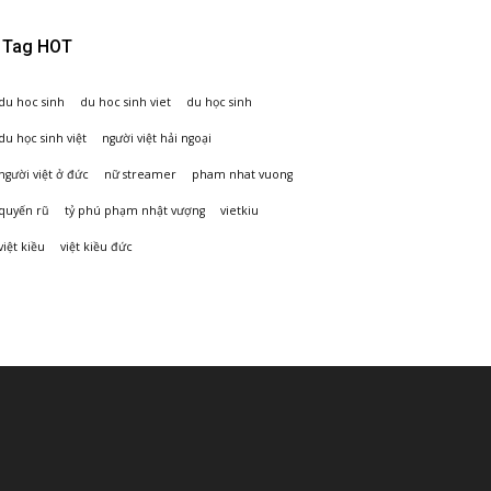
Tag HOT
du hoc sinh
du hoc sinh viet
du học sinh
du học sinh việt
người việt hải ngoại
người việt ở đức
nữ streamer
pham nhat vuong
quyến rũ
tỷ phú phạm nhật vượng
vietkiu
việt kiều
việt kiều đức