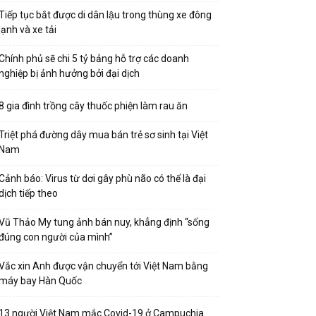
Tiếp tục bắt được di dân lậu trong thùng xe đông
lạnh và xe tải
Chính phủ sẽ chi 5 tỷ bảng hỗ trợ các doanh
nghiệp bị ảnh hưởng bởi đại dịch
8 gia đình trồng cây thuốc phiện làm rau ăn
Triệt phá đường dây mua bán trẻ sơ sinh tại Việt
Nam
Cảnh báo: Virus từ dơi gây phù não có thể là đại
dịch tiếp theo
Vũ Thảo My tung ảnh bán nuy, khẳng định “sống
đúng con người của mình”
Vắc xin Anh được vận chuyển tới Việt Nam bằng
máy bay Hàn Quốc
13 người Việt Nam mắc Covid-19 ở Campuchia