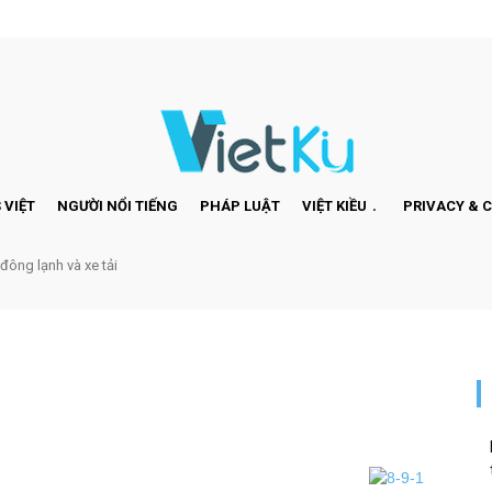
 VIỆT
NGƯỜI NỔI TIẾNG
PHÁP LUẬT
VIỆT KIỀU
PRIVACY & 
 đông lạnh và xe tải