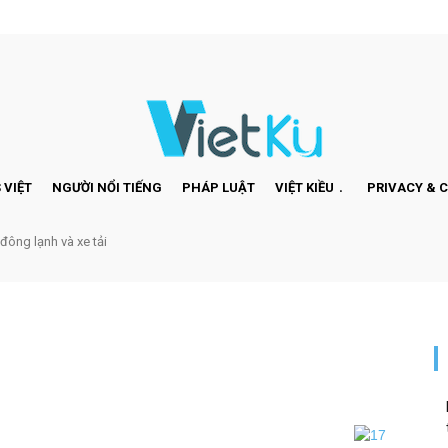
 VIỆT
NGƯỜI NỔI TIẾNG
PHÁP LUẬT
VIỆT KIỀU
PRIVACY & 
 đông lạnh và xe tải