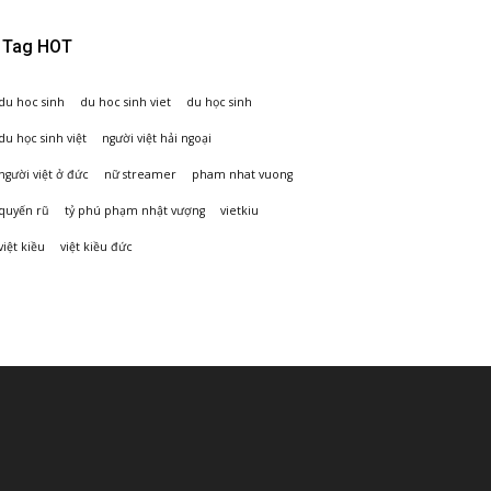
Tag HOT
du hoc sinh
du hoc sinh viet
du học sinh
du học sinh việt
người việt hải ngoại
người việt ở đức
nữ streamer
pham nhat vuong
quyến rũ
tỷ phú phạm nhật vượng
vietkiu
việt kiều
việt kiều đức