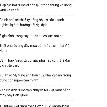
Tiếp tục bắt được di dân lậu trong thùng xe đông
lạnh và xe tải
Chính phủ sẽ chi 5 tỷ bảng hỗ trợ các doanh
nghiệp bị ảnh hưởng bởi đại dịch
8 gia đình trồng cây thuốc phiện làm rau ăn
Triệt phá đường dây mua bán trẻ sơ sinh tại Việt
Nam
Cảnh báo: Virus từ dơi gây phù não có thể là đại
dịch tiếp theo
Vũ Thảo My tung ảnh bán nuy, khẳng định “sống
đúng con người của mình”
Vắc xin Anh được vận chuyển tới Việt Nam bằng
máy bay Hàn Quốc
13 người Việt Nam mắc Covid-19 ở Campuchia