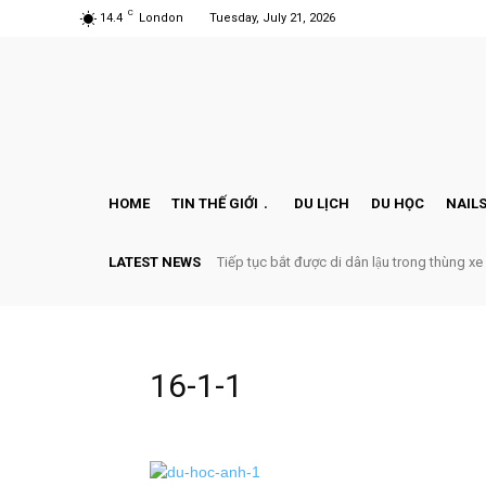
C
14.4
London
Tuesday, July 21, 2026
HOME
TIN THẾ GIỚI
DU LỊCH
DU HỌC
NAILS
LATEST NEWS
Tiếp tục bắt được di dân lậu trong thùng xe
16-1-1