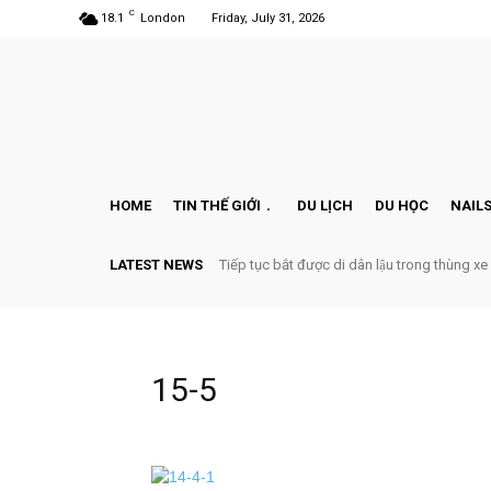
C
18.1
London
Friday, July 31, 2026
HOME
TIN THẾ GIỚI
DU LỊCH
DU HỌC
NAILS
LATEST NEWS
Tiếp tục bắt được di dân lậu trong thùng xe
15-5