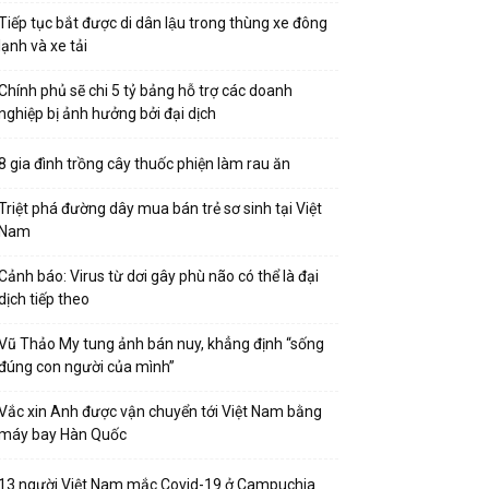
Tiếp tục bắt được di dân lậu trong thùng xe đông
lạnh và xe tải
Chính phủ sẽ chi 5 tỷ bảng hỗ trợ các doanh
nghiệp bị ảnh hưởng bởi đại dịch
8 gia đình trồng cây thuốc phiện làm rau ăn
Triệt phá đường dây mua bán trẻ sơ sinh tại Việt
Nam
Cảnh báo: Virus từ dơi gây phù não có thể là đại
dịch tiếp theo
Vũ Thảo My tung ảnh bán nuy, khẳng định “sống
đúng con người của mình”
Vắc xin Anh được vận chuyển tới Việt Nam bằng
máy bay Hàn Quốc
13 người Việt Nam mắc Covid-19 ở Campuchia