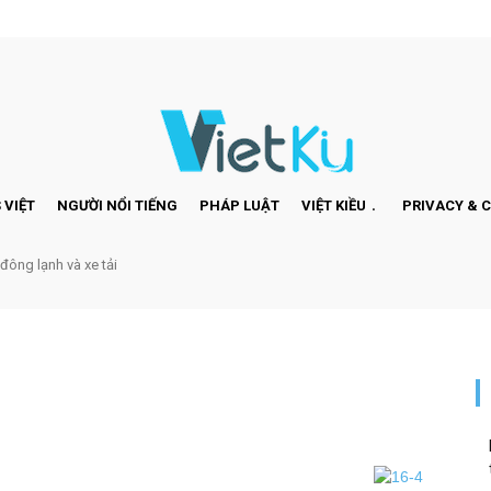
 VIỆT
NGƯỜI NỔI TIẾNG
PHÁP LUẬT
VIỆT KIỀU
PRIVACY & 
 đông lạnh và xe tải