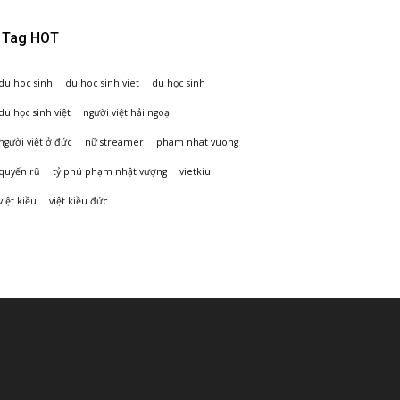
Tag HOT
du hoc sinh
du hoc sinh viet
du học sinh
du học sinh việt
người việt hải ngoại
người việt ở đức
nữ streamer
pham nhat vuong
quyến rũ
tỷ phú phạm nhật vượng
vietkiu
việt kiều
việt kiều đức