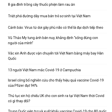
8 gia đình trồng cây thuốc phiện làm rau ăn
Triệt phá đường dây mua bán trẻ sơ sinh tại Việt Nam
Cảnh báo: Virus từ dơi gây phù não có thể là đại dịch tiếp theo
Vũ Thảo My tung ảnh bán nuy, khẳng định “sống đúng con
người của mình”
Vắc xin Anh được vận chuyển tới Việt Nam bằng máy bay Hàn
Quốc
13 người Việt Nam mắc Covid-19 ở Campuchia
Israel công bố nghiên cứu cho thấy hiệu quả vaccine Covid-19
của Pfizer đạt 94%
Thủ tục xin hộ chiếu UK cho con sinh ra tại Việt Nam thời Covid
có gì thay đổi?
Trung Quốc viện trợ và xuất khẩu vaccine Covid-19 cho 80 quốc