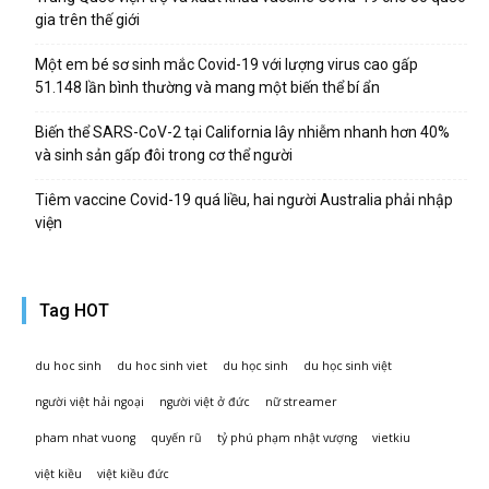
gia trên thế giới
Một em bé sơ sinh mắc Covid-19 với lượng virus cao gấp
51.148 lần bình thường và mang một biến thể bí ẩn
Biến thể SARS-CoV-2 tại California lây nhiễm nhanh hơn 40%
và sinh sản gấp đôi trong cơ thể người
Tiêm vaccine Covid-19 quá liều, hai người Australia phải nhập
viện
Tag HOT
du hoc sinh
du hoc sinh viet
du học sinh
du học sinh việt
người việt hải ngoại
người việt ở đức
nữ streamer
pham nhat vuong
quyến rũ
tỷ phú phạm nhật vượng
vietkiu
việt kiều
việt kiều đức