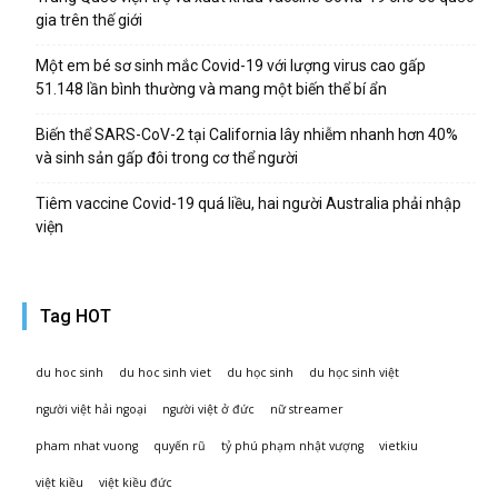
gia trên thế giới
Một em bé sơ sinh mắc Covid-19 với lượng virus cao gấp
51.148 lần bình thường và mang một biến thể bí ẩn
Biến thể SARS-CoV-2 tại California lây nhiễm nhanh hơn 40%
và sinh sản gấp đôi trong cơ thể người
Tiêm vaccine Covid-19 quá liều, hai người Australia phải nhập
viện
Tag HOT
du hoc sinh
du hoc sinh viet
du học sinh
du học sinh việt
người việt hải ngoại
người việt ở đức
nữ streamer
pham nhat vuong
quyến rũ
tỷ phú phạm nhật vượng
vietkiu
việt kiều
việt kiều đức