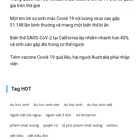
gia trên thế giới
Một em bé sơ sinh mắc Covid-19 với lượng virus cao gấp
51.148 lần bình thường và mang một biến thể bí ẩn
Biến thể SARS-CoV-2 tại California lây nhiễm nhanh hơn 40%
và sinh sản gấp đôi trong cơ thể người
Tiêm vaccine Covid-19 quá liều, hai người Australia phải nhập
viện
Tag HOT
du hoc sinh
du hoc sinh viet
du học sinh
du học sinh việt
người việt hải ngoại
người việt ở đức
nữ streamer
pham nhat vuong
quyến rũ
tỷ phú phạm nhật vượng
vietkiu
việt kiều
việt kiều đức