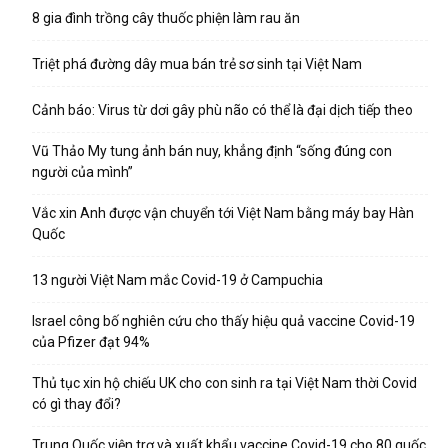
8 gia đình trồng cây thuốc phiện làm rau ăn
Triệt phá đường dây mua bán trẻ sơ sinh tại Việt Nam
Cảnh báo: Virus từ dơi gây phù não có thể là đại dịch tiếp theo
Vũ Thảo My tung ảnh bán nuy, khẳng định “sống đúng con
người của mình”
Vắc xin Anh được vận chuyển tới Việt Nam bằng máy bay Hàn
Quốc
13 người Việt Nam mắc Covid-19 ở Campuchia
Israel công bố nghiên cứu cho thấy hiệu quả vaccine Covid-19
của Pfizer đạt 94%
Thủ tục xin hộ chiếu UK cho con sinh ra tại Việt Nam thời Covid
có gì thay đổi?
Trung Quốc viện trợ và xuất khẩu vaccine Covid-19 cho 80 quốc