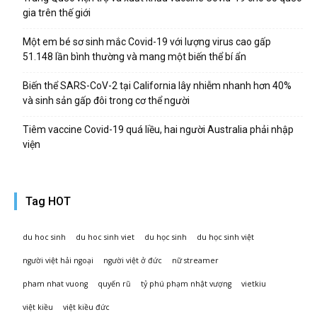
gia trên thế giới
Một em bé sơ sinh mắc Covid-19 với lượng virus cao gấp
51.148 lần bình thường và mang một biến thể bí ẩn
Biến thể SARS-CoV-2 tại California lây nhiễm nhanh hơn 40%
và sinh sản gấp đôi trong cơ thể người
Tiêm vaccine Covid-19 quá liều, hai người Australia phải nhập
viện
Tag HOT
du hoc sinh
du hoc sinh viet
du học sinh
du học sinh việt
người việt hải ngoại
người việt ở đức
nữ streamer
pham nhat vuong
quyến rũ
tỷ phú phạm nhật vượng
vietkiu
việt kiều
việt kiều đức