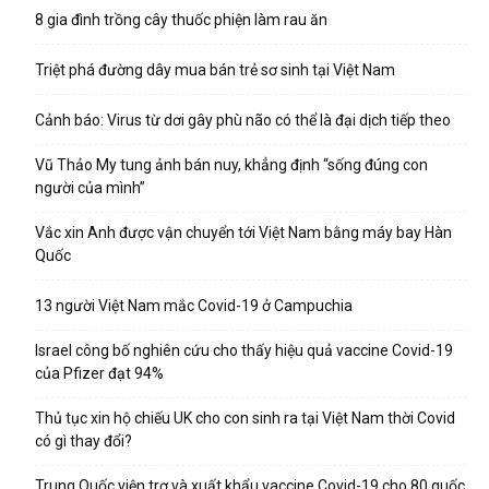
8 gia đình trồng cây thuốc phiện làm rau ăn
Triệt phá đường dây mua bán trẻ sơ sinh tại Việt Nam
Cảnh báo: Virus từ dơi gây phù não có thể là đại dịch tiếp theo
Vũ Thảo My tung ảnh bán nuy, khẳng định “sống đúng con
người của mình”
Vắc xin Anh được vận chuyển tới Việt Nam bằng máy bay Hàn
Quốc
13 người Việt Nam mắc Covid-19 ở Campuchia
Israel công bố nghiên cứu cho thấy hiệu quả vaccine Covid-19
của Pfizer đạt 94%
Thủ tục xin hộ chiếu UK cho con sinh ra tại Việt Nam thời Covid
có gì thay đổi?
Trung Quốc viện trợ và xuất khẩu vaccine Covid-19 cho 80 quốc